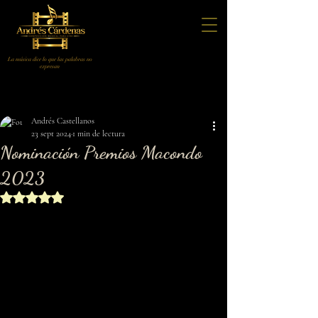
La música dice lo que las palabras no
expresan
Entrada
Andrés Castellanos
23 sept 2024
1 min de lectura
Nominación Premios Macondo
2023
Obtuvo NaN de 5 estrellas.