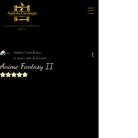
La música dice lo que las palabras no
expresan
Entrada
Andrés Castellanos
21 may
1 min de lectura
Anime Fantasy II
Obtuvo NaN de 5 estrellas.