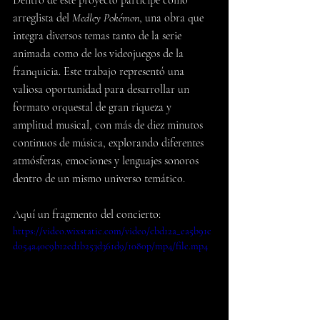
arreglista del 
Medley Pokémon
, una obra que 
integra diversos temas tanto de la serie 
animada como de los videojuegos de la 
franquicia. Este trabajo representó una 
valiosa oportunidad para desarrollar un 
formato orquestal de gran riqueza y 
amplitud musical, con más de diez minutos 
continuos de música, explorando diferentes 
atmósferas, emociones y lenguajes sonoros 
dentro de un mismo universo temático.
Aquí un fragmento del concierto:
https://video.wixstatic.com/video/cbd12a_ea5b91c
d054a40c9b12ed1b253d361d9/1080p/mp4/file.mp4